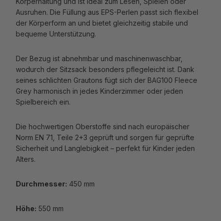
Körperhaltung und ist ideal zum Lesen, Spielen oder
Ausruhen. Die Füllung aus EPS-Perlen passt sich flexibel
der Körperform an und bietet gleichzeitig stabile und
bequeme Unterstützung.
Der Bezug ist abnehmbar und maschinenwaschbar,
wodurch der Sitzsack besonders pflegeleicht ist. Dank
seines schlichten Grautons fügt sich der BAG100 Fleece
Grey harmonisch in jedes Kinderzimmer oder jeden
Spielbereich ein.
Die hochwertigen Oberstoffe sind nach europäischer
Norm EN 71, Teile 2+3 geprüft und sorgen für geprüfte
Sicherheit und Langlebigkeit – perfekt für Kinder jeden
Alters.
Durchmesser:
450 mm
Höhe:
550 mm