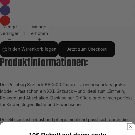
Menge
Menge
verringern
erhöhen
In den Warenkorb legen
Jetzt zum Checkout
Produktinformationen:
Der Pushbag Sitzsack BAG500 Oxford ist ein besonders großes
Modell – fast schon ein XXL-Sitzsack – und ideal zum Lümmeln,
Relaxen und Abschalten. Dank seiner Größe eignet er sich perfekt
für Kinder, Jugendliche und Erwachsene.
Der Sitzsack ist robust und pflegeleicht und passt sich durch die
Füllung aus geprüften und zertifizierten EPS-Perlen flexibel jeder
Körperform an, während er stabilen Sitz- und Liegekomfort bietet.
10€ Rabatt auf deine erste